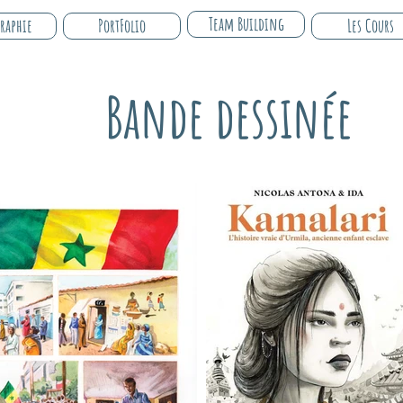
Team Building
graphie
PortFolio
Les Cours
Bande dessinée