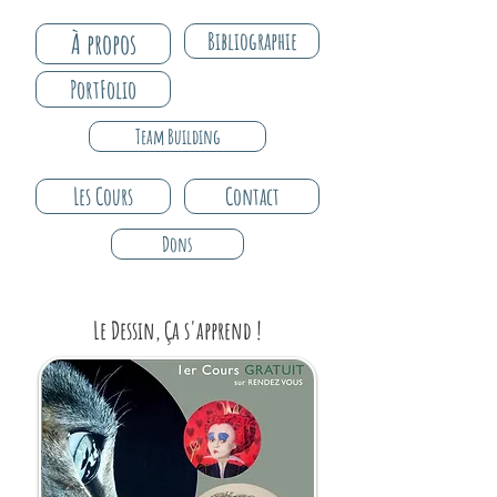
À propos
Bibliographie
PortFolio
Team Building
Les Cours
Contact
Dons
Le Dessin, Ça s'apprend !