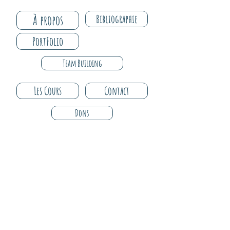
À propos
Bibliographie
PortFolio
Team Building
Les Cours
Contact
Dons