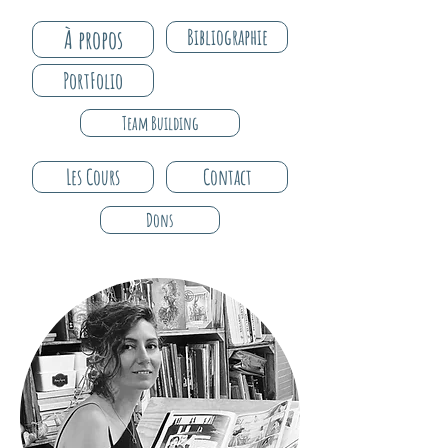
À propos
Bibliographie
PortFolio
Team Building
Les Cours
Contact
Dons