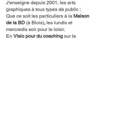
J'enseigne depuis 2001, les arts
graphiques à tous types de public :
Que ce soit les particuliers à la
Maison
de la BD
(à Blois)
,
les lundis et
mercredis soir pour le loisir.
En
Visio pour du coaching
sur la
fluidité du dessin, trouver son trait.
En
Stage
entre Bezons(95) et Blois(41)
sur des thèmes précis ou la technicité
des matières : Huile, aquarelle, fusain,
sortie croquis ...
En
Team building
pour les
entreprises...
ou encore en tant que Formatrice
à
ÉTIC, à Blois,
pour les étudiants en
design.
J'interviens également dans les écoles
et collèges pour des ateliers