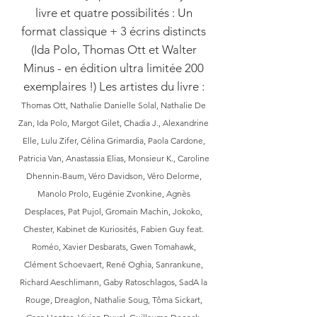
livre et quatre possibilités : Un
format classique + 3 écrins distincts
(Ida Polo, Thomas Ott et Walter
Minus - en édition ultra limitée 200
exemplaires !) Les artistes du livre :
Thomas Ott, Nathalie Danielle Solal, Nathalie De
Zan, Ida Polo, Margot Gilet, Chadia J., Alexandrine
Elle, Lulu Zifer, Célina Grimardia, Paola Cardone,
Patricia Van, Anastassia Elias, Monsieur K., Caroline
Dhennin-Baum, Véro Davidson, Véro Delorme,
Manolo Prolo, Eugénie Zvonkine, Agnès
Desplaces, Pat Pujol, Gromain Machin, Jokoko,
Chester, Kabinet de Kuriosités, Fabien Guy feat.
Roméo, Xavier Desbarats, Gwen Tomahawk,
Clément Schoevaert, René Oghia, Sanrankune,
Richard Aeschlimann, Gaby Ratoschlagos, SadA la
Rouge, Dreaglon, Nathalie Soug, Tôma Sickart,