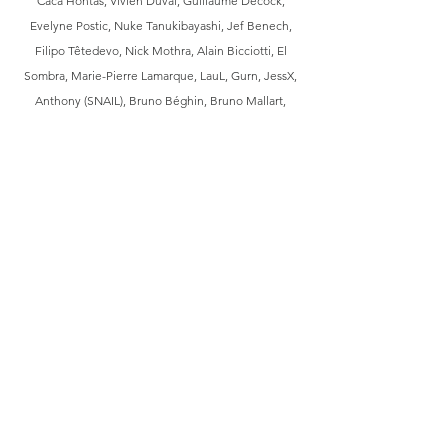
Caca Hontas, Vivien Duval, Guillaume Decock,
Evelyne Postic, Nuke Tanukibayashi, Jef Benech,
Filipo Têtedevo, Nick Mothra, Alain Bicciotti, El
Sombra, Marie-Pierre Lamarque, LauL, Gurn, JessX,
Anthony (SNAIL), Bruno Béghin, Bruno Mallart,
Bastek, Matendouce, João Sismeiro, Jérôme
Gueffier, Camille Messager, Onemizer, Jibé, Jigé,
Hélène Pivette, Vel, Caritte, Pixel Vengeur,
Grimmm & Grocq, Paul Bessis, Esther Vincent,
Fanfan B., Vanessa, John Laine, Natasha Kikx,
Berth, Jack Domon, Marine Klaa, Damien Guiko,
KefranXnonX, Kévin Baras, Ludovic Leondi, Yannick
N. Delhaye, Yann J, Yannu', Sanuwah, Jérémie
Garcin, Georges Ramaïoli, Tieri Lambert,
bbcoyotte, Camille Pull, Manuela Araceli, Pierre-
Luc Jouaville, Chamaniak, Anthony Bernis, Fred Le
Pop, Niro Bolant, Sandrine Mouton, Fredibou, Nils
Bertho, Paskal Millet, Benoît Bedrossian,